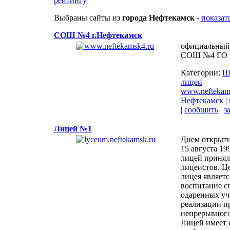
рейтингу
Выбраны сайты из
города Нефтекамск
-
показат
СОШ №4 г.Нефтекамск
официальный
СОШ №4 ГО г
Категории:
Ш
лицеи
www.neftekam
Нефтекамск
|
|
сообщить
|
з
Лицей №1
Днем открыти
15 августа 19
лицей принял
лицеистов. Ц
лицея являетс
воспитание с
одаренных уч
реализации п
непрерывного
Лицей имеет 