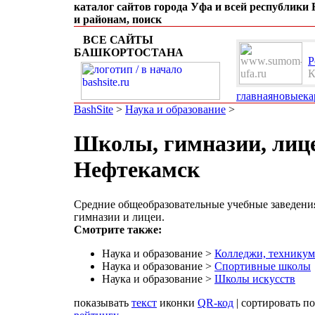
каталог сайтов города Уфа и всей республики
и районам, поиск
ВСЕ САЙТЫ
БАШКОРТОСТАНА
Р
К
е
главная
новые
ка
BashSite
>
Наука и образование
>
Школы, гимназии, лице
Нефтекамск
Средние общеобразовательные учебные заведения
гимназии и лицеи.
Смотрите также:
Наука и образование >
Колледжи, технику
Наука и образование >
Спортивные школы
Наука и образование >
Школы искусств
показывать
текст
иконки
QR-код
| сортировать п