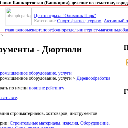
ублики Башкортостан (Башкирия), деление по тематике, город
Центр отдыха "Олимпик Парк"
Категории:
Спорт, фитнес, туризм
,
Активный о
главная
новые
карта
портфолио
разделы
интернет-магазины
доба
>
П
трументы - Дюртюли
ромышленное оборудование, услуги
ромышленное оборудование, услуги >
Деревообработка
овать по имени
новизне
рейтингу
Г
азать все
.
ация стройматериалов, хозтоваров, инструментов.
ории:
Строительные материалы, изделия
,
Оборудование,