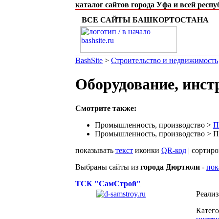
каталог сайтов города Уфа и всей респ
ВСЕ САЙТЫ БАШКОРТОСТАНА
BashSite
>
Строительство и недвижимость
Оборудование, инс
Смотрите также:
Промышленность, производство >
П
Промышленность, производство > П
показывать
текст
иконки
QR-код
| сортир
Выбраны сайты из
города Дюртюли
-
пок
ТСК "СамСтрой"
Реализ
Катег