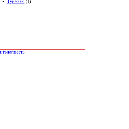
Туймазы
(1)
ить
написать