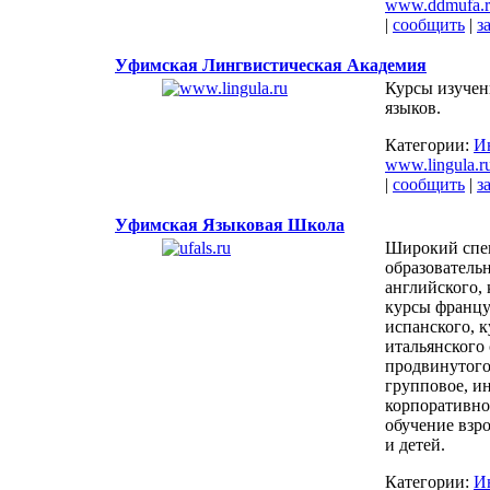
www.ddmufa.r
|
сообщить
|
з
Уфимская Лингвистическая Академия
Курсы изучен
языков.
Категории:
И
www.lingula.r
|
сообщить
|
з
Уфимская Языковая Школа
Широкий спе
образователь
английского,
курсы францу
испанского, 
итальянского 
продвинутого
групповое, и
корпоративно
обучение взр
и детей.
Категории:
И