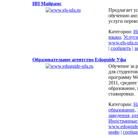
ИП Майрамс
Предлагает у
обучению анг
услуги перево
Категории:
И
языки
,
Услуги
www.els-ufa.r
|
сообщить
|
з
Образовательное агентство Eduguide Уфа
Обучение за 
для студенто
программу Wo
2011, среднее
образование, 
стажировки.
Категории:
Н
образование
,
заведения, це
Иностранные
www.eduguide-
инфо
|
сообщ