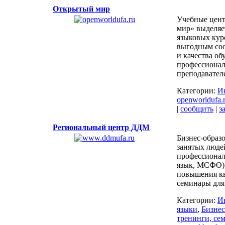
Открытый мир
Учебные цен
мир» выделяе
языковых кур
выгодным со
и качества о
профессиона
преподавател
Категории:
И
openworldufa.
|
сообщить
|
з
Региональный центр ДДМ
Бизнес-образ
занятых люде
профессионал
язык, МСФО)
повышения к
семинары для
Категории:
И
языки
,
Бизнес
тренинги, се