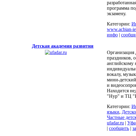
разработанна
программа по
экзамену.
Категории:
И
www.acbian-iel
инфо
|
сообщ
Детская академия развития
Организация 
праздников, 
английскому 
индивидуальн
вокалу, музык
мини-детский
и видеосопро
Находится нед
"Нур" и ТЦ "
Категории:
И
языки
,
Детско
Частные детс
ufadar.ru
|
Уфа
|
сообщить
|
з