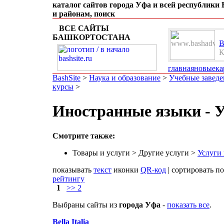
каталог сайтов города Уфа и всей республики
и районам, поиск
ВСЕ САЙТЫ
БАШКОРТОСТАНА
B
К
главная
новые
ка
BashSite
>
Наука и образование
>
Учебные заведе
курсы
>
Иностранные языки - 
Смотрите также:
Товары и услуги > Другие услуги >
Услуги
показывать
текст
иконки
QR-код
| сортировать п
рейтингу
1
>> 2
Выбраны сайты из
города Уфа
-
показать все
.
Bella Italia