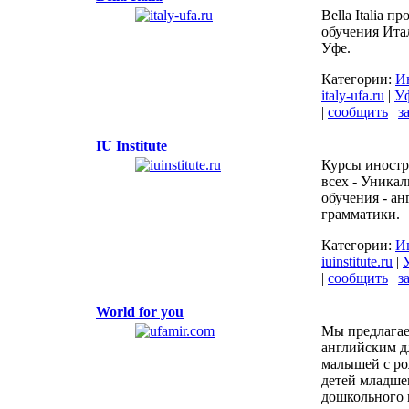
Bella Italia п
обучения Ита
Уфе.
Категории:
И
italy-ufa.ru
|
У
|
сообщить
|
з
IU Institute
Курсы иностр
всех - Уника
обучения - ан
грамматики.
Категории:
И
iuinstitute.ru
|
|
сообщить
|
з
World for you
Мы предлагае
английским д
малышей с ро
детей младше
дошкольного в