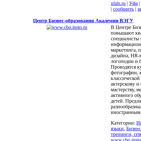
ufals.ru
|
Уфа
|
сообщить
|
з
Центр Бизнес-образования Академии ВЭГУ
В Центре Биз
повышают кв
специалисты 
информацион
маркетинга, 
дизайна, HR-
логопедии и 
Проводятся к
фотографии, 
классической
актерскому и
мастерству, м
активного об
детей. Предл
разнообразны
иностранным 
Категории:
И
языки
,
Бизнес
тренинги, се
www.cbo.insto