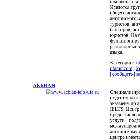
школьного воз
Имеются гру
общего англи
английского, 
туристов, анг
банкиров, ан
юристов. На б
функционируе
разговорный 
языка.
Категории:
И
ufamir.com
|
У
|
сообщить
|
з
АКБИАН
Специализир
подготовки к
экзамену по 
IELTS. Центр
предоставлен
услуги - подг
международно
английскому 
центре имеетс