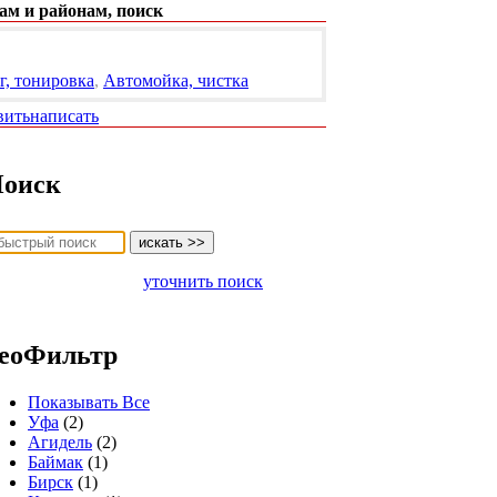
ам и районам, поиск
, тонировка
,
Автомойка, чистка
вить
написать
оиск
уточнить поиск
еоФильтр
Показывать Все
Уфа
(2)
Агидель
(2)
Баймак
(1)
Бирск
(1)