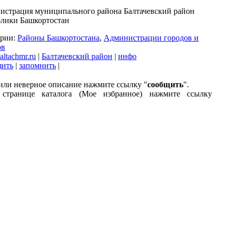
истрация муниципального района Балтачевский район
блики Башкортостан
ории:
Районы Башкортостана
,
Администрации городов и
ов
ltachmr.ru
|
Балтачевский район
|
инфо
щить
|
запомнить
|
или неверное описание нажмите ссылку "
сообщить
".
странице каталога (Мое избранное) нажмите ссылку