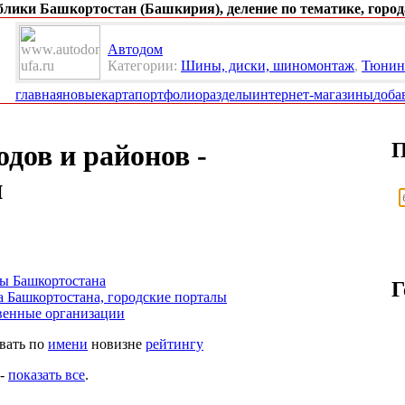
ублики Башкортостан (Башкирия), деление по тематике, город
Автодом
Категории:
Шины, диски, шиномонтаж
,
Тюнинг
главная
новые
карта
портфолио
разделы
интернет-магазины
доба
П
дов и районов -
н
ы Башкортостана
Г
а Башкортостана, городские порталы
венные организации
овать по
имени
новизне
рейтингу
-
показать все
.