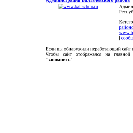
Администрация Балтачевского района
Админ
Респу
Катег
район
www.ba
|
сооб
Если вы обнаружили неработающий сайт 
Чтобы сайт отображался на главной 
"
запомнить
".