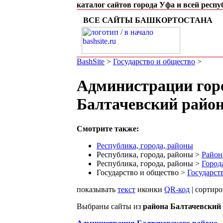
каталог сайтов города Уфа и всей респ
ВСЕ САЙТЫ БАШКОРТОСТАНА
BashSite
>
Государство и общество
>
Администрации горо
Балтачевский райо
Смотрите также:
Республика, города, районы
Республика, города, районы >
Район
Республика, города, районы >
Город
Государство и общество >
Государст
показывать
текст
иконки
QR-код
| сортир
Выбраны сайты из
района Балтачевский