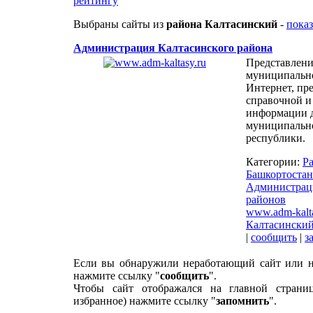
рейтингу
Выбраны сайты из
района Калтасинский
-
показ
Администрация Калтасинского района
Представлени
муниципально
Интернет, пр
справочной и
информации 
муниципально
республики.
Категории:
Р
Башкортостан
Администрац
районов
www.adm-kalta
Калтасинский
|
сообщить
|
з
Если вы обнаружили неработающий сайт или н
нажмите ссылку "
сообщить
".
Чтобы сайт отображался на главной страни
избранное) нажмите ссылку "
запомнить
".