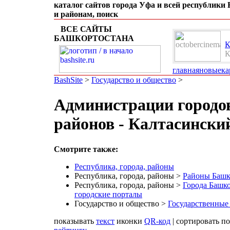
каталог сайтов города Уфа и всей республики
и районам, поиск
ВСЕ САЙТЫ
БАШКОРТОСТАНА
К
К
к
главная
новые
ка
BashSite
>
Государство и общество
>
Администрации городо
районов - Калтасински
Смотрите также:
Республика, города, районы
Республика, города, районы >
Районы Башк
Республика, города, районы >
Города Башко
городские порталы
Государство и общество >
Государственные
показывать
текст
иконки
QR-код
| сортировать п