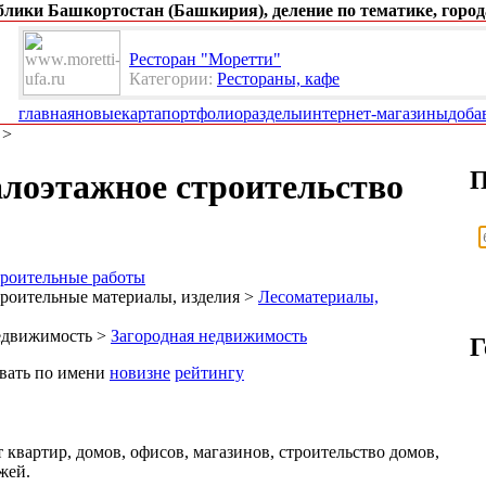
ублики Башкортостан (Башкирия), деление по тематике, город
Ресторан "Моретти"
Категории:
Рестораны, кафе
главная
новые
карта
портфолио
разделы
интернет-магазины
доба
>
П
лоэтажное строительство
роительные работы
роительные материалы, изделия >
Лесоматериалы,
едвижимость >
Загородная недвижимость
Г
овать по имени
новизне
рейтингу
 квартир, домов, офисов, магазинов, строительство домов,
жей.