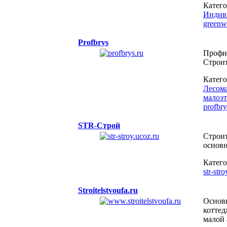
Катег
Индиви
greenw
Profbrys
Профил
Строит
Катег
Лесома
малоэт
profbry
STR-Строй
Строит
основн
Катег
str-str
Stroitelstvoufa.ru
Основн
коттед
малой 