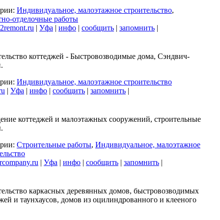
ории:
Индивидуальное, малоэтажное строительство
,
тно-отделочные работы
remont.ru
|
Уфа
|
инфо
|
сообщить
|
запомнить
|
ельство коттеджей - Быстровозводимые дома, Сэндвич-
.
ории:
Индивидуальное, малоэтажное строительство
ru
|
Уфа
|
инфо
|
сообщить
|
запомнить
|
ение коттеджей и малоэтажных сооружений, строительные
.
ории:
Строительные работы
,
Индивидуальное, малоэтажное
ельство
company.ru
|
Уфа
|
инфо
|
сообщить
|
запомнить
|
ельство каркасных деревянных домов, быстровозводимых
жей и таунхаусов, домов из оцилиндрованного и клееного