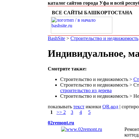
каталог сайтов города Уфа и всей респ
ВСЕ САЙТЫ БАШКОРТОСТАНА
BashSite
>
Строительство и недвижимость
Индивидуальное, ма
Смотрите также:
Строительство и недвижимость >
Ст
Строительство и недвижимость > Ст
строительство из дерева
Строительство и недвижимость > Н
показывать
текст
иконки
QR-код
| сортир
1
>> 2
3
4
5
02remont.ru
Ремонт
коттед