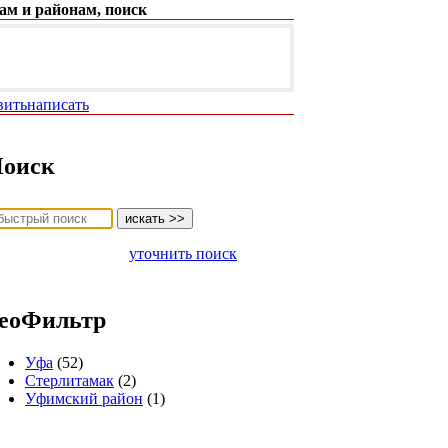
ам и районам, поиск
вить
написать
оиск
уточнить поиск
еоФильтр
Уфа
(52)
Стерлитамак
(2)
Уфимский район
(1)