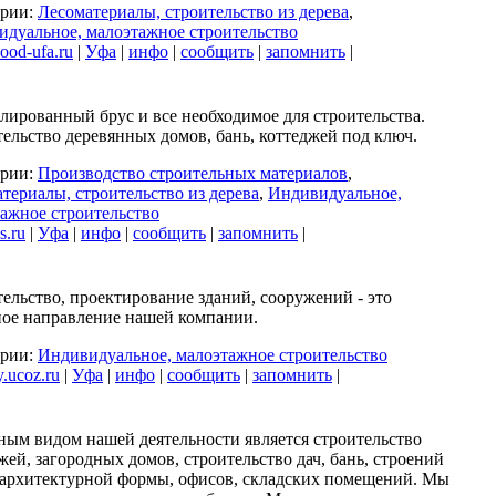
ории:
Лесоматериалы, строительство из дерева
,
дуальное, малоэтажное строительство
ood-ufa.ru
|
Уфа
|
инфо
|
сообщить
|
запомнить
|
ированный брус и все необходимое для строительства.
ельство деревянных домов, бань, коттеджей под ключ.
ории:
Производство строительных материалов
,
териалы, строительство из дерева
,
Индивидуальное,
ажное строительство
s.ru
|
Уфа
|
инфо
|
сообщить
|
запомнить
|
ельство, проектирование зданий, сооружений - это
ое направление нашей компании.
ории:
Индивидуальное, малоэтажное строительство
oy.ucoz.ru
|
Уфа
|
инфо
|
сообщить
|
запомнить
|
ым видом нашей деятельности является строительство
жей, загородных домов, строительство дач, бань, строений
архитектурной формы, офисов, складских помещений. Мы