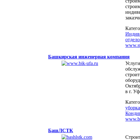
строим
строим
индив
заказч
Катег
Индиви
отдел
www.str
Башкирская инженерная компания
Услуги
обслуж
строит
оборуд
Октябр
в г. Уф
Катег
уборка
Конди
www.bi
БашЛСТК
Строит