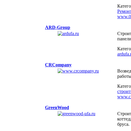
Катег
Ремон
www.02
ARD-Group
Строит
панели
Катег
ardufa.
CRCompany
Возвед
работы
Катег
строит
www.cr
GreenWood
Строит
коттед
бруса.