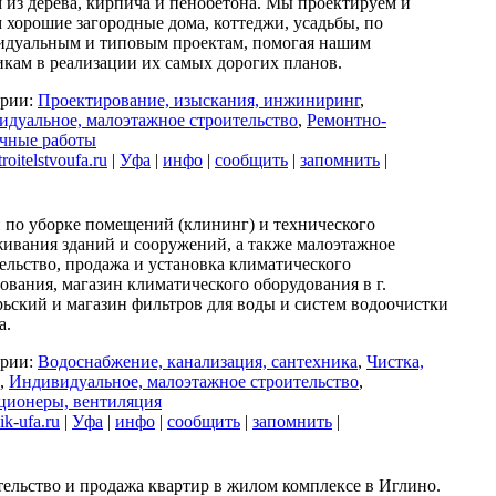
 из дерева, кирпича и пенобетона. Мы проектируем и
 хорошие загородные дома, коттеджи, усадьбы, по
идуальным и типовым проектам, помогая нашим
икам в реализации их самых дорогих планов.
ории:
Проектирование, изыскания, инжиниринг
,
дуальное, малоэтажное строительство
,
Ремонтно-
очные работы
oitelstvoufa.ru
|
Уфа
|
инфо
|
сообщить
|
запомнить
|
 по уборке помещений (клининг) и технического
ивания зданий и сооружений, а также малоэтажное
ельство, продажа и установка климатического
ования, магазин климатического оборудования в г.
ьский и магазин фильтров для воды и систем водоочистки
а.
ории:
Водоснабжение, канализация, сантехника
,
Чистка,
,
Индивидуальное, малоэтажное строительство
,
ционеры, вентиляция
k-ufa.ru
|
Уфа
|
инфо
|
сообщить
|
запомнить
|
ельство и продажа квартир в жилом комплексе в Иглино.