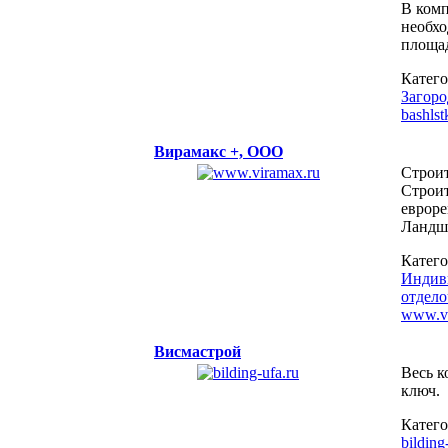
В комп
необхо
площа
Катег
Загор
bashls
Вирамакс +, ООО
Строит
Строит
евроре
Ландша
Катег
Индиви
отдел
www.vi
Висмастрой
Весь к
ключ.
Катег
bilding