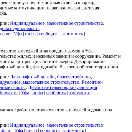
лексе присутствуют чистовая отделка квартир,
димые коммуникации, парковка, маазин, детская
дка.
ории:
Индивидуальное, малоэтажное строительство
,
одная недвижимость
tk.com
|
Уфа
|
инфо
|
сообщить
|
запомнить
|
ельство коттеджей и загородных домов в Уфе.
ельство жилых и нежилых зданий и сооружений. Ремонт и
монт квартиры. Дизайн интерьеров. Декорирование.
фтный дизайн, фитодизайн, благоустройство территории.
ории:
Ландшафтный дизайн, благоустройство
,
дуальное, малоэтажное строительство
,
Ремонтно-
очные работы
,
Дизайн интерьеров, визуализация
ramax.ru
|
Уфа
|
инфо
|
сообщить
|
запомнить
|
омплекс работ по строительство коттеджей и домов под
ории:
Индивидуальное, малоэтажное строительство
-ufa.ru
|
Уфа
|
инфо
|
сообщить
|
запомнить
|