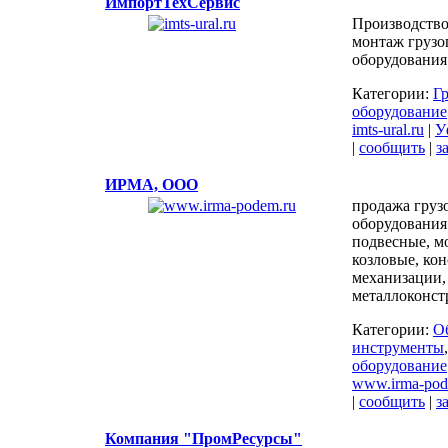
ИмпортТехСервис
Производство
монтаж грузо
оборудования
Категории:
Г
оборудование
imts-ural.ru
|
У
|
сообщить
|
з
ИРМА, ООО
продажа груз
оборудования
подвесные, м
козловые, ко
механизации,
металлоконст
Категории:
О
инструменты
оборудование
www.irma-pod
|
сообщить
|
з
Компания "ПромРесурсы"