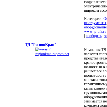
гидравлическ
электрические,
широком ассо
Категории:
О
инструменты
оборудование
www.tp-ufa.ru
|
сообщить
|
з
ТД "РегионКран"
Компания ТД
является тор
представител
краностроите
полностью в 
решает все в
производству 
монтажа «под
гарантийном
капитальному
грузоподъемн
оборудования,
занимается в
комплектующ