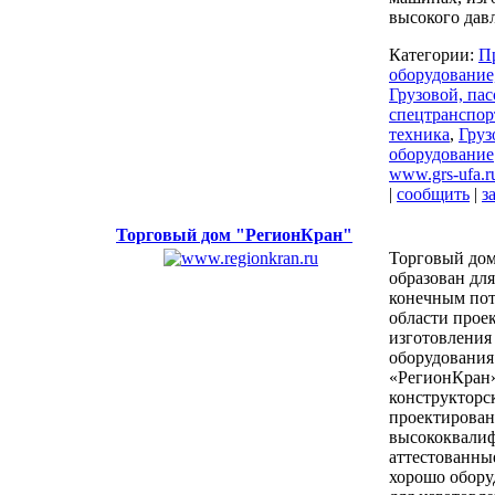
высокого дав
Категории:
П
оборудование
Грузовой, па
спецтранспор
техника
,
Груз
оборудование
www.grs-ufa.r
|
сообщить
|
з
Торговый дом "РегионКран"
Торговый до
образован для
конечным пот
области прое
изготовления
оборудования
«РегионКран»
конструкторс
проектирова
высококвали
аттестованны
хорошо обору