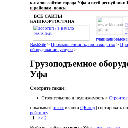
каталог сайтов города Уфа и всей республики
и районам, поиск
ВСЕ САЙТЫ
БАШКОРТОСТАНА
Р
К
Б
главная
новые
ка
BashSite
>
Промышленность, производство
>
Про
оборудование, услуги
>
Грузоподъемное оборуд
Уфа
Смотрите также:
Строительство и недвижимость >
Строител
показывать
текст
иконки
QR-код
| сортировать п
рейтингу
1
>> 2
Выбраны сайты из
города Уфа
-
показать все
.