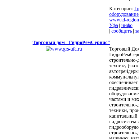
Категории:
Г
оборудование
www.td-region
Уфа
|
инфо
|
сообщить
|
з
Торговый дом "ГидроРемСервис"
Торговый До
ГидроРемСерв
строительно
технику (экск
автогрейдеры
коммунальную
обеспечивает
гидравличес
оборудование
частями и ме
строительно-
техники, про
капитальный 
гидросистем 
гидрооборудо
строительно
машинах, изг