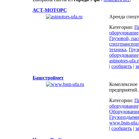
АСТ-МОТОРС
Аренда спецт
Категории:
П
оборудование
Грузовой, па
спецтранспор
техника
,
Груз
оборудование
astmotors-ufa.r
|
сообщить
|
з
Башстроймет
Комплексное
предприятий.
Категории:
П
оборудование
Оборудование
Грузоподъемн
www.bsm-ufa.
|
сообщить
|
з