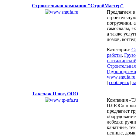
Строительная компания "СтройМастер"
Предлагаем в
строительную
погрузчики, 
самосвалы, эк
а также услуг
домов, коттед
Категории:
С
работы
,
Грузо
пассажирский
Строительная
Грузоподъемн
www.smufa.ru
|
сообщить
|
з
Такелаж Плюс, ООО
Компания «
ПЛЮС» произ
предлагает г
оборудование 
лебедки ручн
канатные, те
цепные, домк