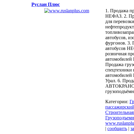
Руслан Плюс
1. Продажа п
НЕФАЗ. 2. Пр
для перевозк
нефтепродукт
топливозапра
автобусов, и
фургонов. 3.
автобусов НЕ
розничная пр
автомобилей
Продажа груз
спецтехники 
автомобилей
Урал. 6. Прод
АВТОКРАН
грузоподъёмн
Категории:
Гр
пассажирский
Строительная
Грузоподъемн
www.ruslanpl
|
сообщить
|
з