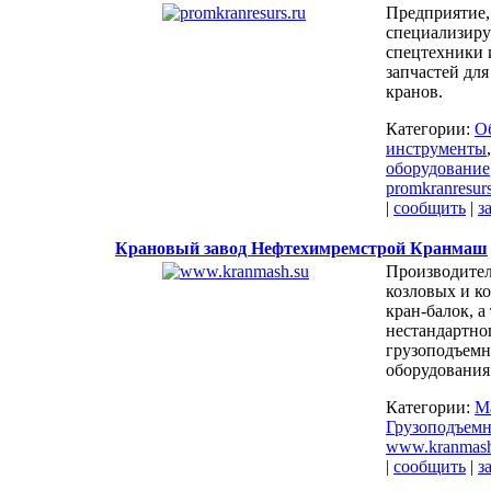
Предприятие,
специализиру
спецтехники 
запчастей дл
кранов.
Категории:
О
инструменты
оборудование
promkranresurs
|
сообщить
|
з
Крановый завод Нефтехимремстрой Кранмаш
Производител
козловых и к
кран-балок, а
нестандартно
грузоподъемн
оборудования
Категории:
М
Грузоподъемн
www.kranmash
|
сообщить
|
з