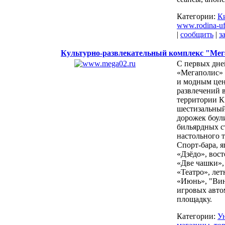
Категории:
К
www.rodina-uf
|
сообщить
|
з
Культурно-развлекательный комплекс "Мег
С первых дне
«Мегаполис» 
и модным це
развлечений в
территории К
шестизальный
дорожек боул
бильярдных ст
настольного т
Спорт-бара, 
«Дзёдо», вос
«Две чашки»,
«Театро», лет
«Июнь», "Вин
игровых авто
площадку.
Категории:
У