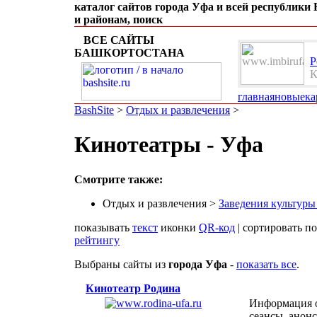
каталог сайтов города Уфа и всей республики
и районам, поиск
ВСЕ САЙТЫ
БАШКОРТОСТАНА
Р
К
главная
новые
ка
BashSite
>
Отдых и развлечения
>
Кинотеатры - Уфа
Смотрите также:
Отдых и развлечения >
Заведения культуры
показывать
текст
иконки
QR-код
| сортировать п
рейтингу
Выбраны сайты из
города Уфа
-
показать все
.
Кинотеатр Родина
Информация о
сеансы, анон