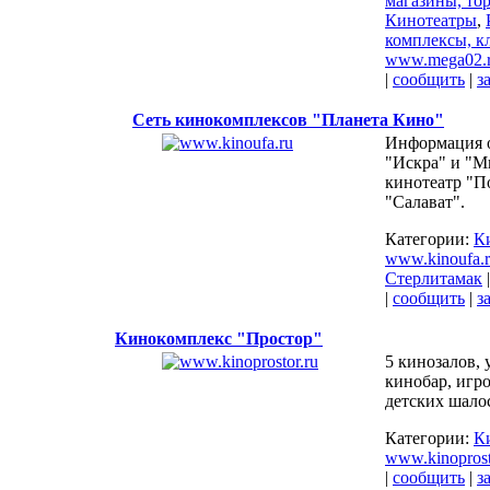
магазины, то
Кинотеатры
,
комплексы, к
www.mega02.
|
сообщить
|
з
Сеть кинокомплексов "Планета Кино"
Информация 
"Искра" и "М
кинотеатр "П
"Салават".
Категории:
К
www.kinoufa.
Стерлитамак
|
сообщить
|
з
Кинокомплекс "Простор"
5 кинозалов,
кинобар, игро
детских шало
Категории:
К
www.kinoprost
|
сообщить
|
з