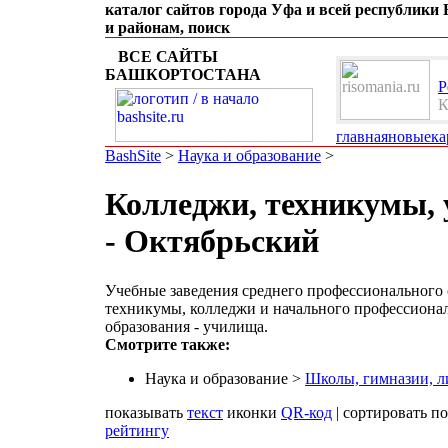
каталог сайтов города Уфа и всей республики
и районам, поиск
ВСЕ САЙТЫ
БАШКОРТОСТАНА
Р
К
главная
новые
ка
BashSite
>
Наука и образование
>
Колледжи, техникумы,
- Октябрьский
Учебные заведения среднего профессионального 
техникумы, колледжи и начального профессиона
образования - училища.
Смотрите также:
Наука и образование >
Школы, гимназии, л
показывать
текст
иконки
QR-код
| сортировать п
рейтингу