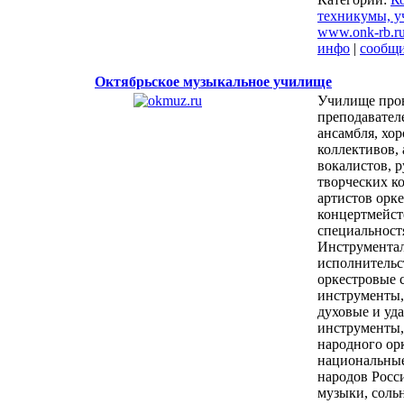
техникумы, 
www.onk-rb.r
инфо
|
сообщ
Октябрьское музыкальное училище
Училище пров
преподавател
ансамбля, хо
коллективов, 
вокалистов, 
творческих к
артистов орке
концертмейст
специальност
Инструмента
исполнительс
оркестровые 
инструменты,
духовые и уд
инструменты,
народного орк
национальны
народов Росси
музыки, соль