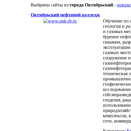
Выбраны сайты из
города Октябрьский
-
показа
Октябрьский нефтяной колледж
Обучение по 
геология и р
и газовых ме
бурение нефт
скважин, разр
эксплуатация
газовых мест
сооружение и
газонефтепро
газонефтехра
техническая 
промышленно
геофизически
исследования
сейсморазвед
геодезия, ра
использовани
природхозяй
комплексов, 
сети, коммерц
Категории:
К