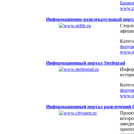
Башко
www.za
Информационно-развлекательный порта
Стерли
афиши
Катег
форум
www.str
Информационный портал Sterlegrad
Инфор
истори
Катег
форум
www.st
Информационный портал развлечений С
Проект
которо
заведе
ориент