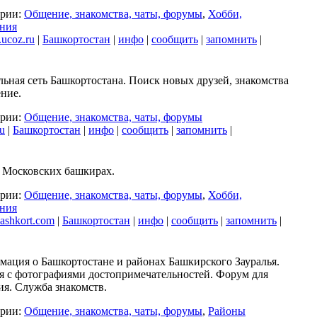
ории:
Общение, знакомства, чаты, форумы
,
Хобби,
ения
.ucoz.ru
|
Башкортостан
|
инфо
|
сообщить
|
запомнить
|
ьная сеть Башкортостана. Поиск новых друзей, знакомства
ние.
ории:
Общение, знакомства, чаты, форумы
ru
|
Башкортостан
|
инфо
|
сообщить
|
запомнить
|
 Московских башкирах.
ории:
Общение, знакомства, чаты, форумы
,
Хобби,
ения
shkort.com
|
Башкортостан
|
инфо
|
сообщить
|
запомнить
|
ация о Башкортостане и районах Башкирского Зауралья.
я с фотографиями достопримечательностей. Форум для
я. Служба знакомств.
ории:
Общение, знакомства, чаты, форумы
,
Районы