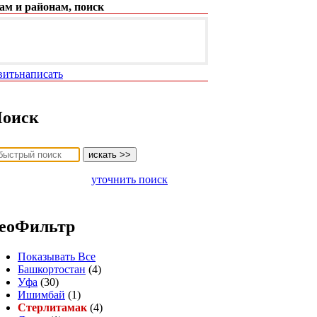
ам и районам, поиск
вить
написать
оиск
уточнить поиск
еоФильтр
Показывать Все
Башкортостан
(4)
Уфа
(30)
Ишимбай
(1)
Стерлитамак
(4)