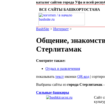
каталог сайтов города Уфа и всей респ
ВСЕ САЙТЫ БАШКОРТОСТАНА
BashSite
>
Интернет
>
Общение, знакомств
Стерлитамак
Смотрите также:
Отдых и развлечения
показывать
текст
иконки
QR-код
| сортир
Выбраны сайты из
города Стерлитамак
Cильные башкиры
Сайт 
культу