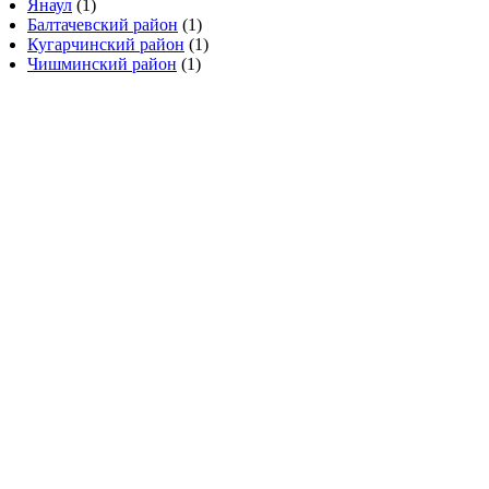
Янаул
(1)
Балтачевский район
(1)
Кугарчинский район
(1)
Чишминский район
(1)