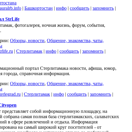
ртостана
uralrb.info
|
Башкортостан
|
инфо
|
сообщить
|
запомнить
|
л StrLife
тамак, фотогалерея, ночная жизнь, форум, события,
.
ории:
Обзоры, новости
,
Общение, знакомства, чаты,
ы
life.ru
|
Стерлитамак
|
инфо
|
сообщить
|
запомнить
|
мационный портал Стерлитамака новости, афиша, юмор,
я города, справочная информация.
ории:
Обзоры, новости
,
Общение, знакомства, чаты,
ы
erlegrad.ru
|
Стерлитамак
|
инфо
|
сообщить
|
запомнить
|
ityopen
 представляет собой информационную площадку, на
й собрана самая полная база стерлитамакских, салаватских
ний в сфере развлечений и отдыха. Информация
ирована на самый широкий круг посетителей - от