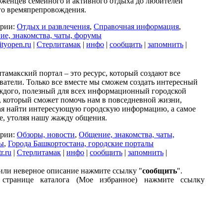
женцев семейного и активного отдыха до любителей
го времяпрепровождения.
ории:
Отдых и развлечения
,
Справочная информация
,
е, знакомства, чаты, форумы
tyopen.ru
|
Стерлитамак
|
инфо
|
сообщить
|
запомнить
|
тамакский портал – это ресурс, который создают все
ватели. Только все вместе мы сможем создать интересный
ждого, полезный для всех информационный городской
, который сможет помочь нам в повседневной жизни,
ая найти интересующую городскую информацию, а самое
е, утоляя нашу жажду общения.
ории:
Обзоры, новости
,
Общение, знакомства, чаты,
ы
,
Города Башкортостана, городские порталы
r.ru
|
Стерлитамак
|
инфо
|
сообщить
|
запомнить
|
или неверное описание нажмите ссылку "
сообщить
".
странице каталога (Мое избранное) нажмите ссылку