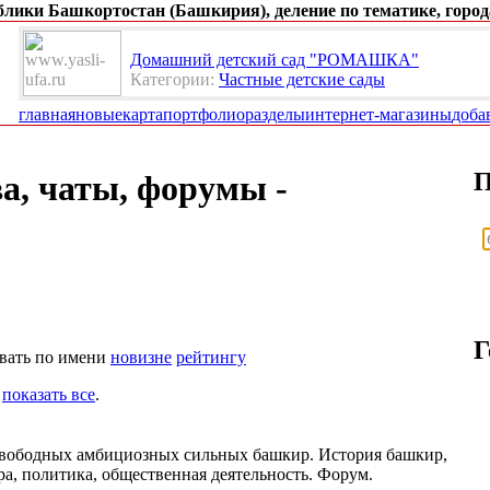
ублики Башкортостан (Башкирия), деление по тематике, город
Домашний детский сад "РОМАШКА"
Категории:
Частные детские сады
главная
новые
карта
портфолио
разделы
интернет-магазины
доба
П
а, чаты, форумы -
Г
овать по имени
новизне
рейтингу
-
показать все
.
свободных амбициозных сильных башкир. История башкир,
ра, политика, общественная деятельность. Форум.