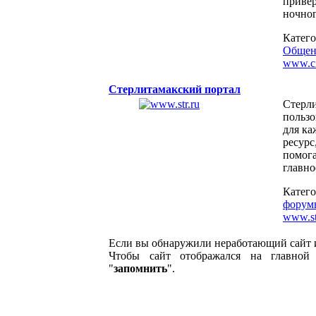
привер
ночно
Катег
Общени
www.ci
Стерлитамакский портал
Стерли
пользо
для ка
ресурс
помог
главно
Катег
форум
www.st
Если вы обнаружили неработающий сайт 
Чтобы сайт отображался на главной 
"
запомнить
".