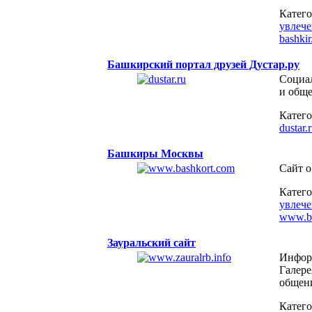
Катег
увлеч
bashkir
Башкирский портал друзей Дустар.ру
Социал
и обще
Катег
dustar.
Башкиры Москвы
Сайт о
Катег
увлеч
www.ba
Зауральский сайт
Информ
Галере
общени
Катег