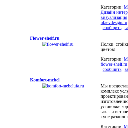
Категории:
М
Дизайн интер
визуализация
ufaevdesign.ru
|
сообщить
|
з
Flower-shelf.ru
Полки, стойк
цветов!
Категории:
М
flower-shelf.ru
|
сообщить
|
з
Komfort-mebel
Мы предоста
комплекс усл
проектирова
изготовлению
установке ко
заказ и встр
купе различн
Категории:
М