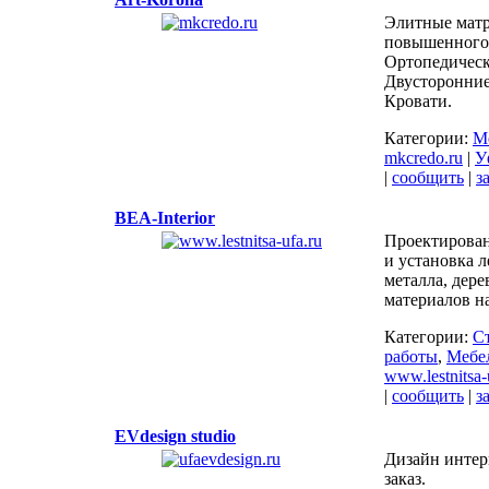
Элитные мат
повышенного
Ортопедическ
Двусторонние
Кровати.
Категории:
М
mkcredo.ru
|
У
|
сообщить
|
з
BEA-Interior
Проектирован
и установка л
металла, дерев
материалов на
Категории:
С
работы
,
Мебел
www.lestnitsa-
|
сообщить
|
з
EVdesign studio
Дизайн интер
заказ.