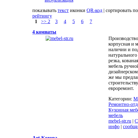
показывать
текст
иконки
QR-код
| сортировать п
рейтингу
1
>> 2
3
4
5
6
7
4 комнаты
Производство
корпусная и м
наличии и под
натурального 
резка, кована
мебель ручно
дизайнерском
же мы предла
строительству
евроремонт.
Категории:
М
Ремонтно-отд
Кухонная меб
мебель
mebel-str.ru
|
С
инфо
|
сообщ
Art-Korona