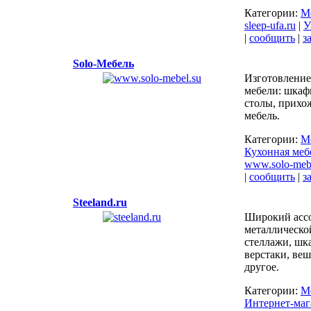
Категории:
М
sleep-ufa.ru
|
У
|
сообщить
|
з
Solo-Мебель
Изготовление
мебели: шкаф
столы, прихож
мебель.
Категории:
М
Кухонная меб
www.solo-meb
|
сообщить
|
з
Steeland.ru
Широкий асс
металлическо
стеллажи, шк
верстаки, ве
другое.
Категории:
М
Интернет-ма