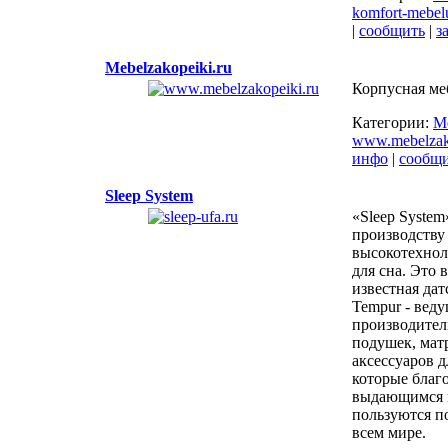
komfort-mebelu
|
сообщить
|
з
Mebelzakopeiki.ru
Корпусная меб
Категории:
М
www.mebelzako
инфо
|
сообщ
Sleep System
«Sleep System
производству
высокотехнол
для сна. Это 
известная дат
Tempur - вед
производител
подушек, мат
аксессуаров д
которые благ
выдающимся 
пользуются п
всем мире.