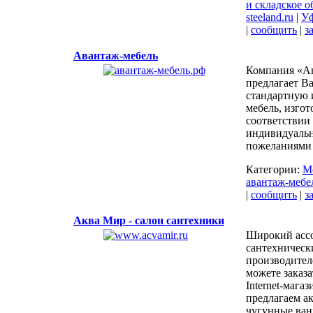
и складское 
steeland.ru
|
У
|
сообщить
|
з
Авантаж-мебель
Компания «А
предлагает 
стандартную 
мебель, изго
соответствии 
индивидуаль
пожеланиями 
Категории:
М
авантаж-мебе
|
сообщить
|
з
Аква Мир - салон сантехники
Широкий асс
сантехническ
производител
можете заказа
Internet-мага
предлагаем а
чугунные ван