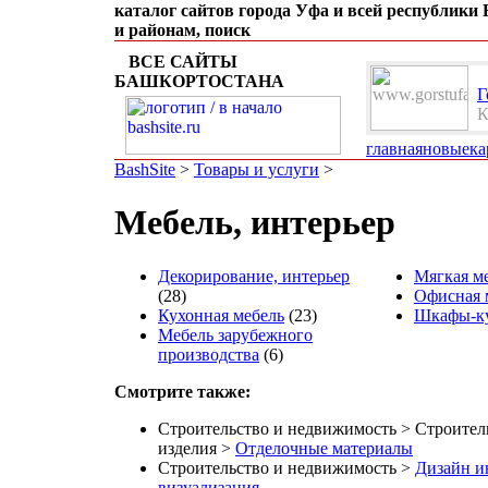
каталог сайтов города Уфа и всей республики
и районам, поиск
ВСЕ САЙТЫ
БАШКОРТОСТАНА
Г
К
а
главная
новые
ка
BashSite
>
Товары и услуги
>
Мебель, интерьер
Декорирование, интерьер
Мягкая м
(28)
Офисная 
Кухонная мебель
(23)
Шкафы-к
Мебель зарубежного
производства
(6)
Смотрите также:
Строительство и недвижимость > Строител
изделия >
Отделочные материалы
Строительство и недвижимость >
Дизайн и
визуализация