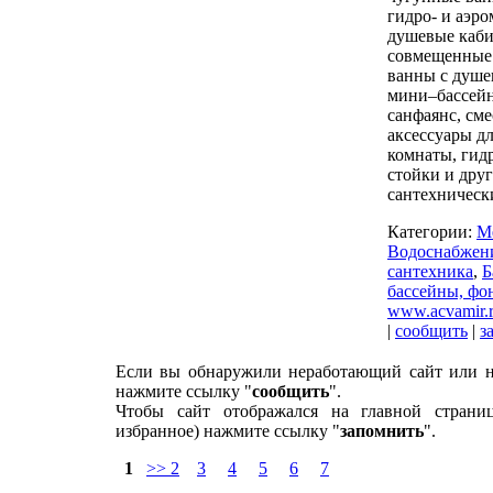
гидро- и аэро
душевые каби
совмещенные
ванны с душе
мини–бассейн
санфаянс, сме
аксессуары д
комнаты, гид
стойки и дру
сантехническ
Категории:
М
Водоснабжени
сантехника
,
Б
бассейны, фо
www.acvamir.
|
сообщить
|
з
Если вы обнаружили неработающий сайт или н
нажмите ссылку "
сообщить
".
Чтобы сайт отображался на главной страни
избранное) нажмите ссылку "
запомнить
".
1
>> 2
3
4
5
6
7