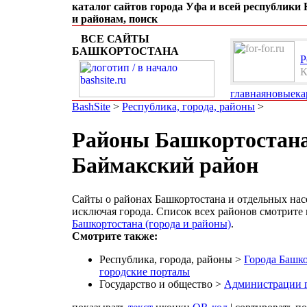
каталог сайтов города Уфа и всей республики
и районам, поиск
ВСЕ САЙТЫ
БАШКОРТОСТАНА
Р
К
главная
новые
ка
BashSite
>
Республика, города, районы
>
Районы Башкортостана
Баймакский район
Сайты о районах Башкортостана и отдельных нас
исключая города. Список всех районов смотрите
Башкортостана (города и районы)
.
Смотрите также:
Республика, города, районы >
Города Башко
городские порталы
Государство и общество >
Администрации г