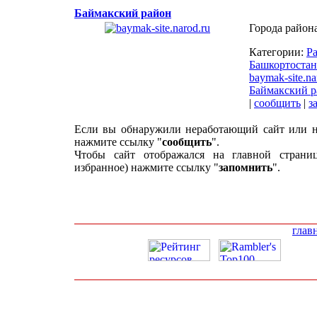
Баймакский район
Города района
Категории:
Р
Башкортостан
baymak-site.na
Баймакский р
|
сообщить
|
з
Если вы обнаружили неработающий сайт или н
нажмите ссылку "
сообщить
".
Чтобы сайт отображался на главной страни
избранное) нажмите ссылку "
запомнить
".
глав