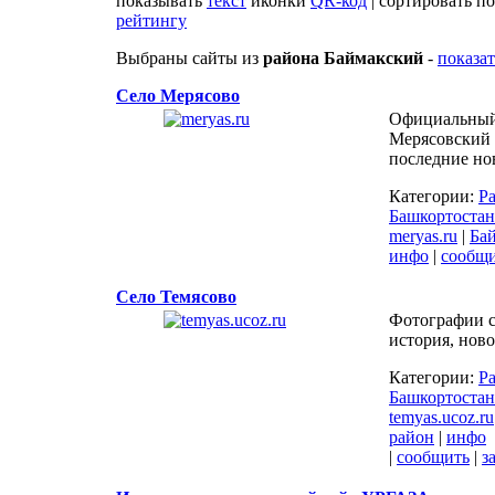
показывать
текст
иконки
QR-код
| сортировать п
рейтингу
Выбраны сайты из
района Баймакский
-
показат
Село Мерясово
Официальный
Мерясовский 
последние но
Категории:
Р
Башкортостан
meryas.ru
|
Ба
инфо
|
сообщ
Село Темясово
Фотографии с
история, ново
Категории:
Р
Башкортостан
temyas.ucoz.ru
район
|
инфо
|
сообщить
|
з