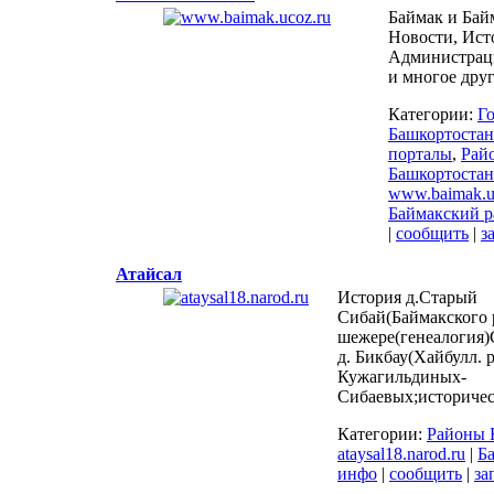
Баймак и Бай
Новости, Ист
Администрац
и многое дру
Категории:
Г
Башкортостан
порталы
,
Рай
Башкортостан
www.baimak.u
Баймакский р
|
сообщить
|
з
Атайсал
История д.Старый
Сибай(Баймакского р
шежере(генеалогия)
д. Бикбау(Хайбулл. 
Кужагильдиных-
Сибаевых;историчес
Категории:
Районы 
ataysal18.narod.ru
|
Б
инфо
|
сообщить
|
за