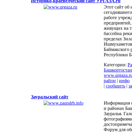
Историко-краеведческий сайт УРГАЗА.ru
Этот сайт об 
сегодняшнего 
работе учреж
предприятий,
живущих на т
бассейна реки
пределах Зил
Ишмухаметовс
Баймакского 
Республики Б
Категории:
Р
Башкортостан
www.urgaza.r
район
|
инфо
|
сообщить
|
з
Зауральский сайт
Информация о
и районах Ба
Зауралья. Гал
фотографиям
достопримеча
Форум для об