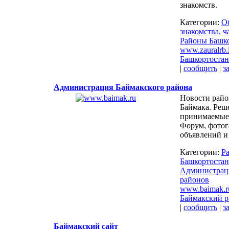
знакомств.
Категории:
О
знакомства, 
Районы Башко
www.zauralrb.
Башкортостан
|
сообщить
|
з
Администрация Баймакского района
Новости райо
Баймака. Реш
принимаемые
Форум, фотог
объявлений и
Категории:
Р
Башкортостан
Администрац
районов
www.baimak.r
Баймакский р
|
сообщить
|
з
Баймакский сайт