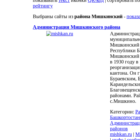
показывать
текст
иконки
QR-код
| сортировать п
рейтингу
Выбраны сайты из
района Мишкинский
-
показа
Администрация Мишкинского района
Администрац
муниципальн
Мишкинский 
Республики Б
Мишкинский 
в 1930 году в
реорганизаци
кантона. Он 
Бураевским, 
Караидельски
Благовещенс
районами. Ра
с.Мишкино.
Категории:
Р
Башкортостан
Администрац
районов
mishkan.ru
|
М
|
инфо
|
сообщ