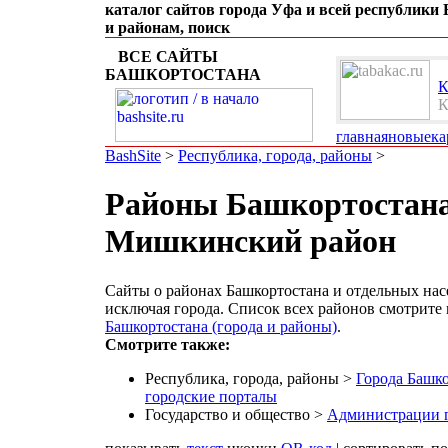
каталог сайтов города Уфа и всей республики
и районам, поиск
ВСЕ САЙТЫ
БАШКОРТОСТАНА
К
К
главная
новые
ка
BashSite
>
Республика, города, районы
>
Районы Башкортостана
Мишкинский район
Сайты о районах Башкортостана и отдельных нас
исключая города. Список всех районов смотрите
Башкортостана (города и районы)
.
Смотрите также:
Республика, города, районы >
Города Башко
городские порталы
Государство и общество >
Администрации г