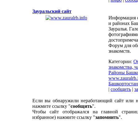
Зауральский сайт
Информация о
и районах Ба
Зауралья. Гал
фотографиям
достопримеча
Форум для об
знакомств.
Категории:
О
знакомства, 
Районы Башко
www.zauralrb.
Башкортостан
|
сообщить
|
з
Если вы обнаружили неработающий сайт или н
нажмите ссылку "
сообщить
".
Чтобы сайт отображался на главной страни
избранное) нажмите ссылку "
запомнить
".