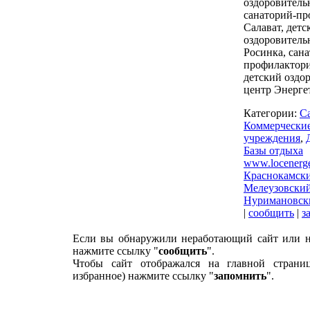
оздоровитель
санаторий-пр
Салават, детс
оздоровитель
Росинка, сан
профилактори
детский оздо
центр Энерге
Категории:
С
Коммерчески
учреждения
,
Базы отдыха
www.locenerge
Краснокамск
Мелеузовский
Нуримановск
|
сообщить
|
з
Если вы обнаружили неработающий сайт или н
нажмите ссылку "
сообщить
".
Чтобы сайт отображался на главной страни
избранное) нажмите ссылку "
запомнить
".