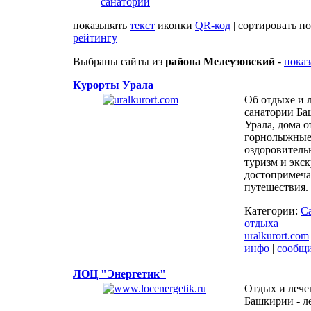
санатории
показывать
текст
иконки
QR-код
| сортировать п
рейтингу
Выбраны сайты из
района Мелеузовский
-
показ
Курорты Урала
Об отдыхе и л
санатории Ба
Урала, дома о
горнолыжные 
оздоровитель
туризм и экск
достопримеча
путешествия.
Категории:
С
отдыха
uralkurort.com
инфо
|
сообщ
ЛОЦ "Энергетик"
Отдых и лече
Башкирии - л