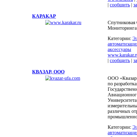
|
сообщить
|
з
КАРАКАР
Спутниковая 
Мониторинга
Категории:
Э
автоматизаци
аксессуары
www.karakar.r
|
сообщить
|
з
КВАЗАР, ООО
ООО «Квазар»
по разработк
Государствен
Авиационног
Университета
измерительны
различных от
промышленно
Категории:
Э
автоматизаци