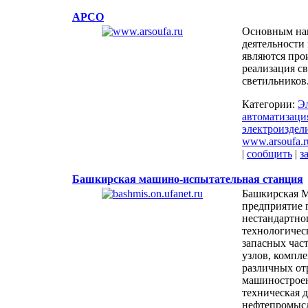
АРСО
Основным на
деятельности
являются про
реализация с
светильников
Категории:
Э
автоматизаци
электроиздел
www.arsoufa.r
|
сообщить
|
з
Башкирская машино-испытательная станция
Башкирская 
предприятие 
нестандартно
технологичес
запасных част
узлов, компл
различных от
машиностроен
техническая 
нефтепромыс