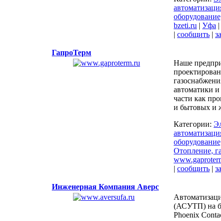
автоматизаци
оборудование
bzeti.ru
|
Уфа
|
сообщить
|
з
ГапроТерм
Наше предпри
проектирова
газоснабжени
автоматики и
части как пр
и бытовых и 
Категории:
Э
автоматизаци
оборудование
Отопление, г
www.gaproter
|
сообщить
|
з
Инженерная Компания Аверс
Автоматизаци
(АСУТП) на б
Phoenix Conta