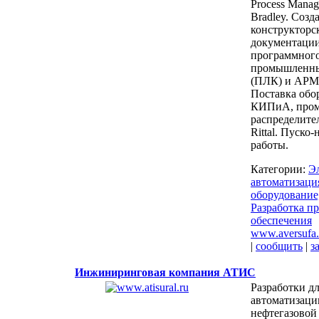
Process Manag
Bradley. Созд
конструкторс
документации
программного
промышленны
(ПЛК) и АРМ 
Поставка обо
КИПиА, про
распределите
Rittal. Пуско
работы.
Категории:
Э
автоматизаци
оборудование
Разработка п
обеспечения
www.aversufa.
|
сообщить
|
з
Инжиниринговая компания АТИС
Разработки д
автоматизаци
нефтегазовой 