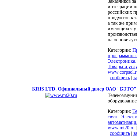
Заказчиков за
интеграции п
российских 
продуктов кл
а так же при
имеющихся у 
производстве
на основе аут
Категории:
П
программного
Электроника,
Товары и услу
www.corpsol.r
|
сообщить
|
з
KRIS LTD, Официальный дилер ОАО "БЭТО"
Телекоммуни
оборудование
Категории:
Т
связь
,
Электр
автоматизаци
www.mt20.ru
|
сообщить
|
з