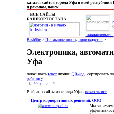
каталог сайтов города Уфа и всей республики
и районам, поиск
ВСЕ САЙТЫ
БАШКОРТОСТАНА
Р
К
е
главная
новые
ка
BashSite
>
Промышленность, производство
>
Электроника, автомати
Уфа
показывать
текст
иконки
QR-код
| сортировать п
рейтингу
1
>> 2
3
4
Выбраны сайты из
города Уфа
-
показать все
.
Центр корпоративных решений, ООО
Мы занимаем
эффективност