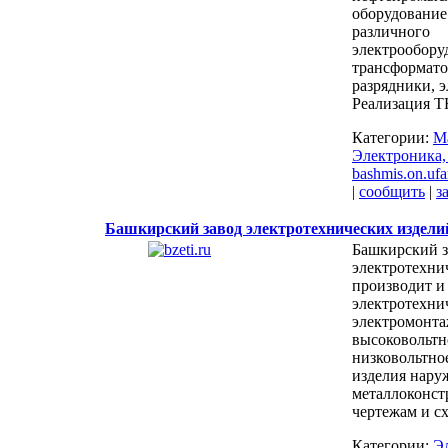
оборудование
различного
электрообору
трансформато
разрядники, э
Реализация Т
Категории:
М
Электроника,
bashmis.on.ufa
|
сообщить
|
з
Башкирский завод электротехнических издели
Башкирский з
электротехни
производит и
электротехни
электромонта
высоковольтн
низковольтно
изделия нару
металлоконст
чертежам и сх
Категории:
Э