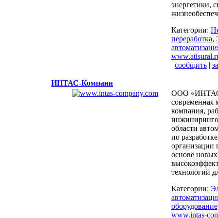
энергетики, 
жизнеобеспеч
Категории:
Н
переработка
,
автоматизаци
www.atisural.r
|
сообщить
|
з
ИНТАС-Компани
ООО «ИНТАС
современная 
компания, ра
инжиниринго
области авто
по разработк
организации 
основе новых
высокоэффек
технологий дл
Категории:
Э
автоматизаци
оборудование
www.intas-co