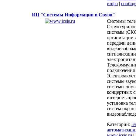
инфо
|
сообщ
ИЦ "Системы Информации и Связи"
Системы теле
Структуриро
системы (СКС
организации 
передачи данн
видеоизображ
сигнализации
электропитан
Телекоммуник
подключения
Электроакуст
системы звук
системы опов
концертных с
интернет-про
установка те
систем охран
видеонаблюде
Категории:
Э
автоматизаци
www.icsis.ru
|