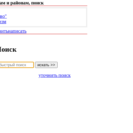
ам и районам, поиск
во"
изм
вить
написать
оиск
уточнить поиск