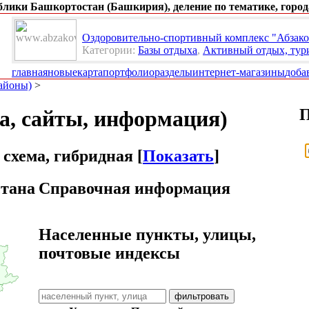
ублики Башкортостан (Башкирия), деление по тематике, город
Оздоровительно-спортивный комплекс "Абзако
Категории:
Базы отдыха
,
Активный отдых, тур
главная
новые
карта
портфолио
разделы
интернет-магазины
доба
районы)
>
П
та, сайты, информация)
 схема, гибридная [
Показать
]
стана
Справочная информация
Населенные пункты, улицы,
почтовые индексы