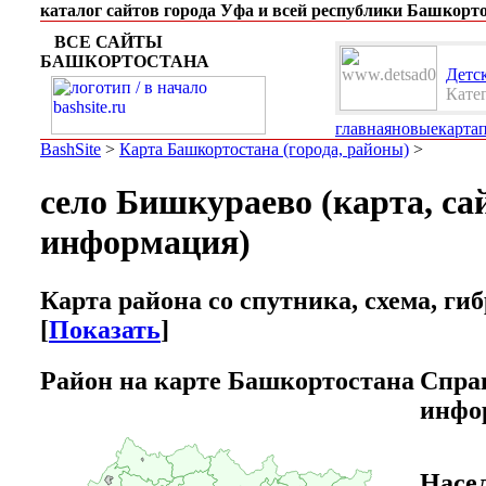
каталог сайтов города Уфа и всей республики Башкорто
ВСЕ САЙТЫ
БАШКОРТОСТАНА
Детск
Кате
главная
новые
карта
BashSite
>
Карта Башкортостана (города, районы)
>
село Бишкураево (карта, са
информация)
Карта района со спутника, схема, ги
[
Показать
]
Район на карте Башкортостана
Спра
инфо
Насе