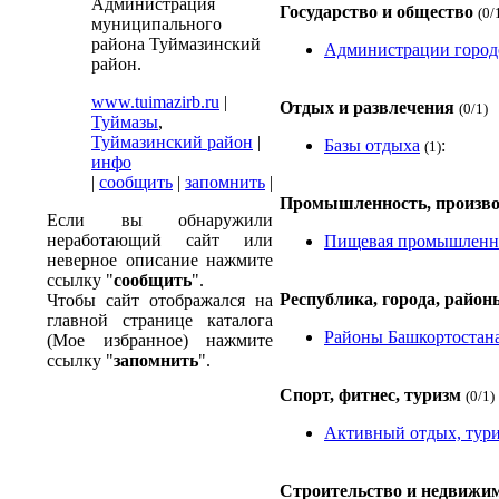
Администрация
Государство и общество
(0/
муниципального
района Туймазинский
Администрации город
район.
www.tuimazirb.ru
|
Отдых и развлечения
(0/1)
Туймазы
,
Туймазинский район
|
Базы отдыха
:
(1)
инфо
|
сообщить
|
запомнить
|
Промышленность, произво
Если вы обнаружили
неработающий сайт или
Пищевая промышленнос
неверное описание нажмите
ссылку "
сообщить
".
Республика, города, район
Чтобы сайт отображался на
главной странице каталога
Районы Башкортостан
(Мое избранное) нажмите
ссылку "
запомнить
".
Спорт, фитнес, туризм
(0/1)
Активный отдых, тур
Строительство и недвижи