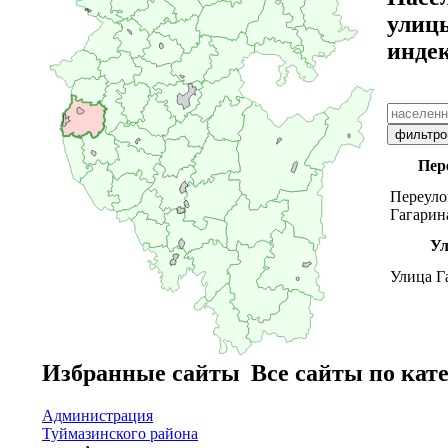
улиц
инде
Пер
Переуло
Гагарин
Ул
Улица Г
Улица
Молоде
Улица Н
Улица С
Избранные сайты
Все сайты по кат
Улица Ш
Улица 
Администрация
Туймазинского района