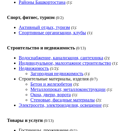
Районы Башкортостана
:
(1)
Спорт, фитнес, туризм
(0/2)
Активный отдых, туризм
:
(1)
Спортивные организации, клубы
:
(1)
Строительство и недвижимость
(0/13)
Водоснабжение, канализация, сантехника
:
(2)
Индивидуальное, малоэтажное строительство
:
(1)
Недвижимость
:
(1/2)
Загородная недвижимость
:
(1)
Строительные материалы, изделия
(0/7)
Бетон и железобетон
:
(3)
Металлопрокат, металлоконструкции
:
(1)
Окна, двери, ворота
:
(1)
Стеновые, фасадные материалы
:
(2)
Электросети, электроизделия, освещение
:
(1)
Товары и услуги
(0/13)
Гостиницы, проживание
(0/1)