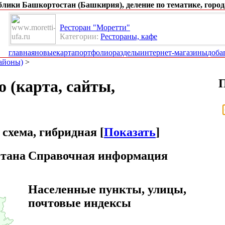
ублики Башкортостан (Башкирия), деление по тематике, город
Ресторан "Моретти"
Категории:
Рестораны, кафе
главная
новые
карта
портфолио
разделы
интернет-магазины
доба
районы)
>
 (карта, сайты,
 схема, гибридная [
Показать
]
стана
Справочная информация
Населенные пункты, улицы,
почтовые индексы