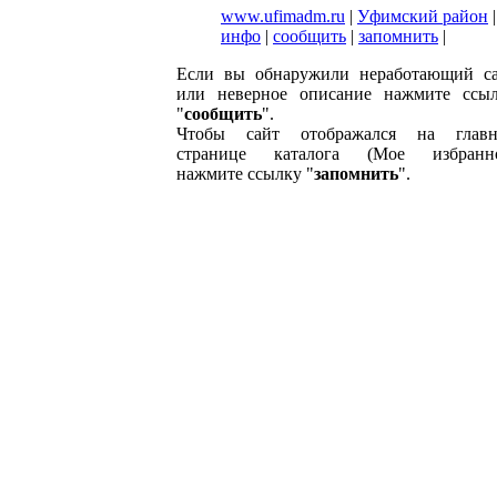
www.ufimadm.ru
|
Уфимский район
|
инфо
|
сообщить
|
запомнить
|
Если вы обнаружили неработающий с
или неверное описание нажмите ссы
"
сообщить
".
Чтобы сайт отображался на главн
странице каталога (Мое избранно
нажмите ссылку "
запомнить
".