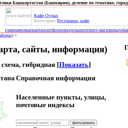
ублики Башкортостан (Башкирия), деление по тематике, город
Кафе Отдых
Категории:
Рестораны, кафе
главная
новые
карта
портфолио
разделы
интернет-магазины
доба
районы)
>
арта, сайты, информация)
 схема, гибридная [
Показать
]
стана
Справочная информация
Населенные пункты, улицы,
почтовые индексы