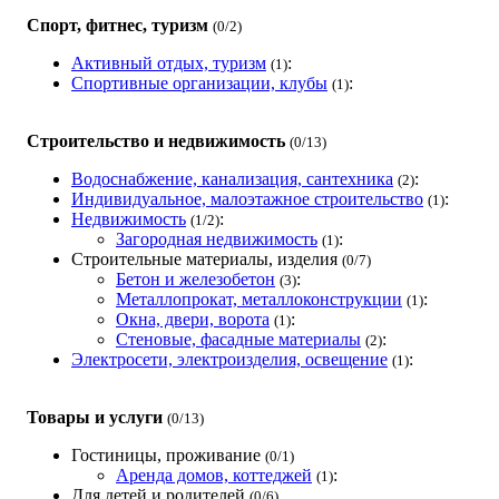
Улица Полевая
450511
Спорт, фитнес, туризм
(0/2)
Улица Промышленная
450511
Улица Радужная
450511
Активный отдых, туризм
:
(1)
Спортивные организации, клубы
:
Улица Революционная
450511
(1)
Улица Родниковая
450511
Улица Российская
450511
Строительство и недвижимость
(0/13)
Улица Садовая
450511
Водоснабжение, канализация, сантехника
:
(2)
Улица Светлая
450511
Индивидуальное, малоэтажное строительство
:
(1)
Улица Свободы
450511
Недвижимость
:
(1/2)
Улица Святогорская
450511
Загородная недвижимость
:
(1)
Улица Советская
450511
Строительные материалы, изделия
(0/7)
Бетон и железобетон
:
Улица Солнечная
450511
(3)
Металлопрокат, металлоконструкции
:
(1)
Улица Социалистическая
450511
Окна, двери, ворота
:
(1)
Улица Союзная
450511
Стеновые, фасадные материалы
:
(2)
Улица Стройучасток
450511
Электросети, электроизделия, освещение
:
(1)
Улица Уральская
450511
Улица Уфимская
450511
Товары и услуги
(0/13)
Улица Цветочная
450511
Улица Школьная
450511
Гостиницы, проживание
(0/1)
Аренда домов, коттеджей
:
Улица Экспериментальная
450511
(1)
Для детей и родителей
(0/6)