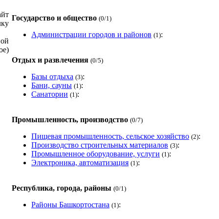
Улица Дружбы
450511
айт
Государство и общество
(0/1)
Улица Звездная
450511
лку
Улица Зеленодольская
450511
Администрации городов и районов
:
(1)
Улица Интернациональная
450511
ой
е)
Улица Киевская
450511
Отдых и развлечения
(0/5)
Улица Коммунистическая
450511
Улица Лазурная
450511
Базы отдыха
:
(3)
Улица Ленина
450511
Бани, сауны
:
(1)
Санатории
:
Улица Лесная
450511
(1)
Улица Летчиков
450511
Улица Луговая
450511
Промышленность, производство
(0/7)
Улица Мира
450511
Пищевая промышленность, сельское хозяйство
:
(2)
Улица Михайловская
450511
Производство строительных материалов
:
(3)
Улица Молодежная
450511
Промышленное оборудование, услуги
:
(1)
Улица Нагорная
450511
Электроника, автоматизация
:
(1)
Улица Надежды
450511
Улица Новоуфимская
450511
Республика, города, районы
(0/1)
Улица Озерная
450511
Улица Парковая
450511
Районы Башкортостана
:
(1)
Улица Победы
450511