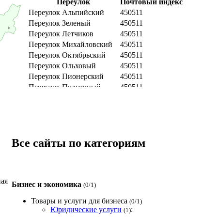
Переулок
Почтовый индекс
Переулок Альпийский
450511
Переулок Зеленый
450511
Переулок Летчиков
450511
Переулок Михайловский
450511
Переулок Октябрьский
450511
Переулок Ольховый
450511
Переулок Пионерский
450511
Переулок Подгорный
450511
Переулок Полевой
450511
Переулок Ромашковый
450511
Переулок Садовый
450511
Переулок Тихий
450511
Переулок Тупиковый
450511
Все сайты по категориям
Переулок Уютный
450511
Переулок Цветочный
450511
Переулок Элитный
450511
ая
Улица
Почтовый индекс
Бизнес и экономика
(0/1)
Улица Богородская
450511
Товары и услуги для бизнеса
(0/1)
Улица Вишневая
450511
Юридические услуги
:
(1)
Улица Георгиевская
450511