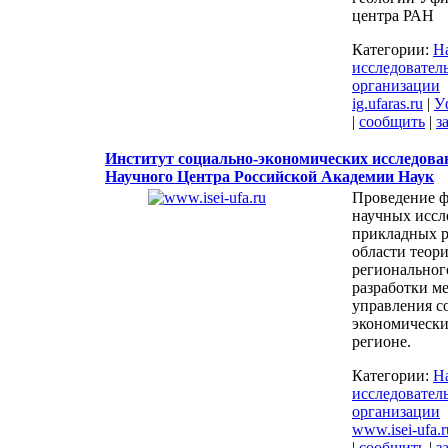
центра РАН
Категории:
Н
исследовател
организации
ig.ufaras.ru
|
У
|
сообщить
|
з
Институт социально-экономических исследов
Научного Центра Российской Академии Наук
Проведение 
научных иссл
прикладных р
области теор
региональног
разработки м
управления с
экономически
регионе.
Категории:
Н
исследовател
организации
www.isei-ufa.r
|
сообщить
|
з