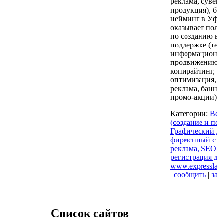
реклама, сув
продукция), 
нейминг в Уф
оказывает по
по созданию в
поддержке (т
информационн
продвижению 
копирайтинг,
оптимизация,
реклама, банн
промо-акции)
Категории:
Ве
(создание и п
Графический 
фирменный с
реклама, SEO
регистрация 
www.expressla
|
сообщить
|
з
Список сайтов