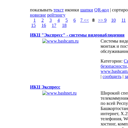
показывать
текст
иконки
шапки
QR-код
| сортир
новизне
рейтингу
1
2
3
4
5
6
7 <<
8
>> 9
10
11
15
16
17
18
ИКЦ "Экспресс" - системы видеонаблюдения
Системы вид
монтаж и пос
обслуживание
Категории:
С
безопасности,
www.bashcam.
|
сообщить
|
з
ИКЦ Экспресс
Широкий спе
телекоммуни
по всей Респ
Башкортостан
интернет, X.25
телефония, W
хостинг, ком