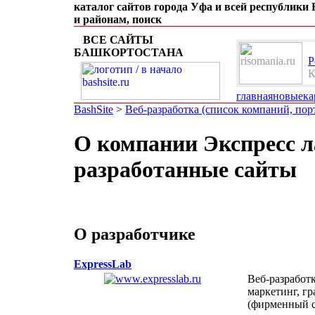
каталог сайтов города Уфа и всей республики
и районам, поиск
ВСЕ САЙТЫ
БАШКОРТОСТАНА
Р
К
главная
новые
ка
BashSite
>
Веб-разработка (список компаний, пор
О компании Экспресс л
разработанные сайты
О разработчике
ExpressLab
Веб-разработк
маркетинг, г
(фирменный с