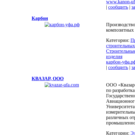
www.kanon-uf
|
сообщить
|
з
Карбон
Производство
композитных 
Категории:
П
строительных
Строительные
изделия
карбон-уфа.р
|
сообщить
|
з
КВАЗАР, ООО
ООО «Квазар»
по разработк
Государствен
Авиационног
Университета
измерительны
различных от
промышленно
Категории:
Э