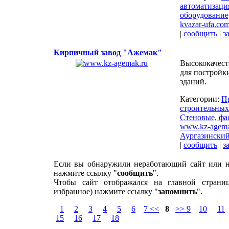
автоматизаци
оборудование
kvazar-ufa.co
|
сообщить
|
з
Кирпичный завод "Ажемак"
Высококачес
для постройк
зданий.
Категории:
П
строительных
Стеновые, фа
www.kz-agema
Аургазинский
|
сообщить
|
з
Если вы обнаружили неработающий сайт или н
нажмите ссылку "
сообщить
".
Чтобы сайт отображался на главной страни
избранное) нажмите ссылку "
запомнить
".
1
2
3
4
5
6
7 <<
8
>> 9
10
11
15
16
17
18