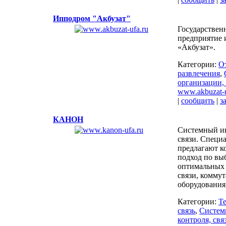
Ипподром "Акбузат"
Государствен
предприятие
«Акбузат».
Категории:
О
развлечения
,
организации,
www.akbuzat-u
|
сообщить
|
з
КАНОН
Системный ин
связи. Специ
предлагают 
подход по вы
оптимальных 
связи, комму
оборудования,
Категории:
Т
связь
,
Систем
контроля, свя