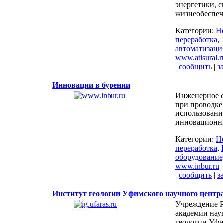
энергетики, 
жизнеобеспеч
Категории:
Н
переработка
,
автоматизаци
www.atisural.r
|
сообщить
|
з
Инновации в бурении
Инженерное 
при проводке
использовани
инновационн
Категории:
Н
переработка
,
оборудование
www.inbur.ru
|
сообщить
|
з
Институт геологии Уфимского научного центр
Учреждение 
академии нау
геологии Уфи