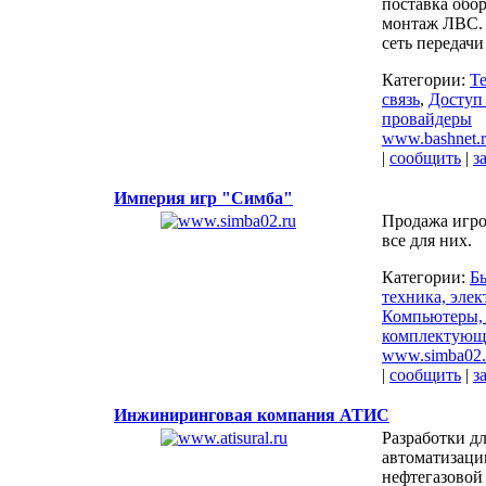
поставка обо
монтаж ЛВС. 
сеть передач
Категории:
Т
связь
,
Доступ 
провайдеры
www.bashnet.
|
сообщить
|
з
Империя игр "Симба"
Продажа игро
все для них.
Категории:
Б
техника, эле
Компьютеры, 
комплектующ
www.simba02.
|
сообщить
|
з
Инжиниринговая компания АТИС
Разработки д
автоматизаци
нефтегазовой 