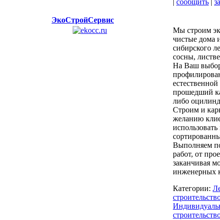
|
сообщить
|
з
ЭкоСтройСервис
Мы строим эк
чистые дома и
сибирского ле
сосны, листв
На Ваш выбо
профилирова
естественной
прошедший к
либо оцилинд
Строим и кар
желанию кли
использовать
сортированны
Выполняем п
работ, от про
заканчивая м
инженерных 
Категории:
Л
строительство
Индивидуальн
строительств