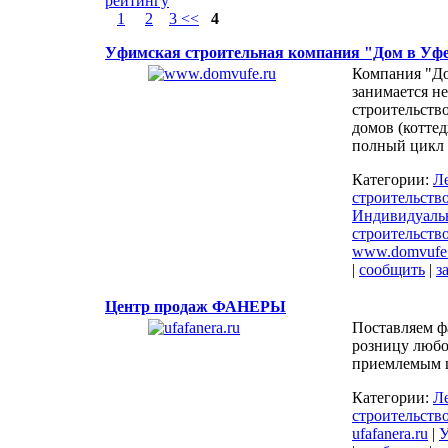
рейтингу
1
2
3 <<
4
Уфимская строительная компания "Дом в Уф
Компания "До
занимается не
строительств
домов (коттед
полный цикл 
Категории:
Л
строительство
Индивидуальн
строительств
www.domvufe.
|
сообщить
|
з
Центр продаж ФАНЕРЫ
Поставляем ф
розницу любо
приемлемым 
Категории:
Л
строительство
ufafanera.ru
|