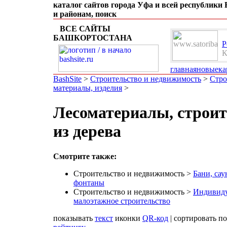
каталог сайтов города Уфа и всей республики
и районам, поиск
ВСЕ САЙТЫ
БАШКОРТОСТАНА
Р
К
п
главная
новые
ка
BashSite
>
Строительство и недвижимость
>
Стро
материалы, изделия
>
Лесоматериалы, строит
из дерева
Смотрите также:
Строительство и недвижимость >
Бани, сау
фонтаны
Строительство и недвижимость >
Индивиду
малоэтажное строительство
показывать
текст
иконки
QR-код
| сортировать п