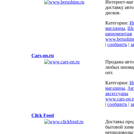
Интернет-маг
доставку авт
дисков.
Категории:
И
магазины
,
Ши
шиномонтаж
www.berushinu
|
сообщить
|
з
Cars-on.ru
Продажа авто
любых иномар
опт.
Категории:
И
магазины
,
Ав
аксессуары
www.cars-on.r
|
сообщить
|
з
Click Food
Доставка про
бытовой хими
непродовольс