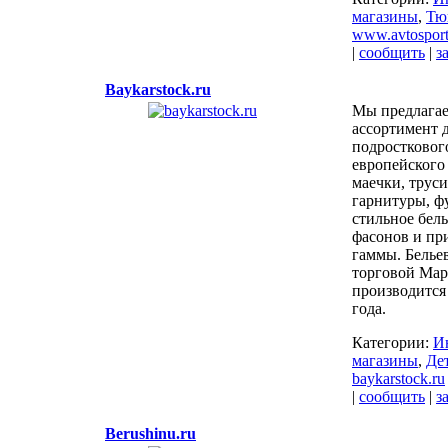
магазины
,
Тю
www.avtosport
|
сообщить
|
з
Baykarstock.ru
Мы предлага
ассортимент д
подростковог
европейского 
маечки, труси
гарнитуры, ф
стильное бел
фасонов и пр
гаммы. Белье
торговой Мар
производится
года.
Категории:
И
магазины
,
Де
baykarstock.ru
|
сообщить
|
з
Berushinu.ru