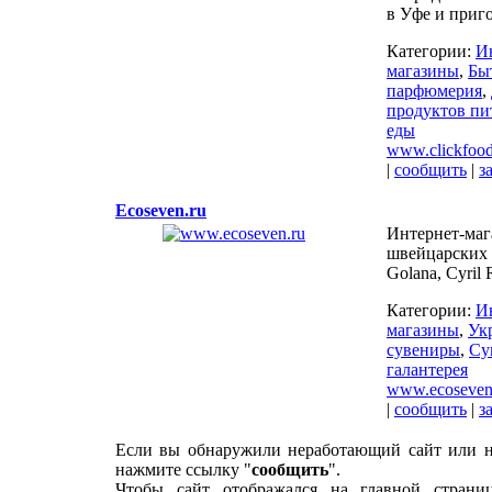
в Уфе и приг
Категории:
И
магазины
,
Бы
парфюмерия
,
продуктов пи
еды
www.clickfood
|
сообщить
|
з
Ecoseven.ru
Интернет-маг
швейцарских 
Golana, Cyril 
Категории:
И
магазины
,
Ук
сувениры
,
Су
галантерея
www.ecoseven
|
сообщить
|
з
Если вы обнаружили неработающий сайт или н
нажмите ссылку "
сообщить
".
Чтобы сайт отображался на главной страни