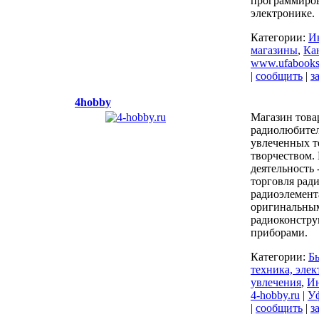
программиро
электронике.
Категории:
И
магазины
,
Ка
www.ufabooks
|
сообщить
|
з
4hobby
Магазин това
радиолюбител
увлеченных т
творчеством.
деятельность 
торговля рад
радиоэлемент
оригинальны
радиоконстру
приборами.
Категории:
Б
техника, эле
увлечения
,
Ин
4-hobby.ru
|
У
|
сообщить
|
з