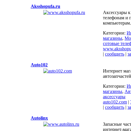
Aksshopufa.ru
Аксессуары к
телефонам и
компьютерам.
Категории:
И
магазины
,
Мо
сотовые теле
www.aksshopu
|
сообщить
|
з
Auto102
Интернет маг
автозапчасте
Категории:
И
магазины
,
Ав
аксессуары
auto102.com
|
|
сообщить
|
з
Autolinx
Запасные час
интернет-маг