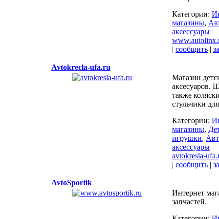
Категории:
И
магазины
,
Ав
аксессуары
www.autolinx.
|
сообщить
|
з
Avtokrecla-ufa.ru
Магазин детс
аксесуаров. 
также коляски
стульчики для
Категории:
И
магазины
,
Де
игрушки
,
Авт
аксессуары
avtokresla-ufa.
|
сообщить
|
з
AvtoSportik
Интернет маг
запчастей.
Категории:
И