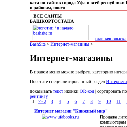
каталог сайтов города Уфа и всей республики
и районам, поиск
ВСЕ САЙТЫ
БАШКОРТОСТАНА
главная
новые
ка
BashSite
>
Интернет-магазины
>
Интернет-магазины
В правом меню можно выбрать категорию интерн
Посетите специализированный раздел
Интернет-
показывать
текст
иконки
QR-код
| сортировать п
рейтингу
1
>> 2
3
4
5
6
7
8
9
10
11
Интернет магазин "Книжный мир"
Продажа лите
компьютерам