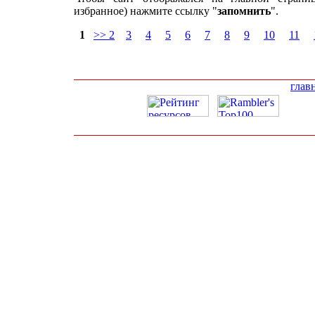
избранное) нажмите ссылку "
запомнить
".
1
>> 2
3
4
5
6
7
8
9
10
11
глав