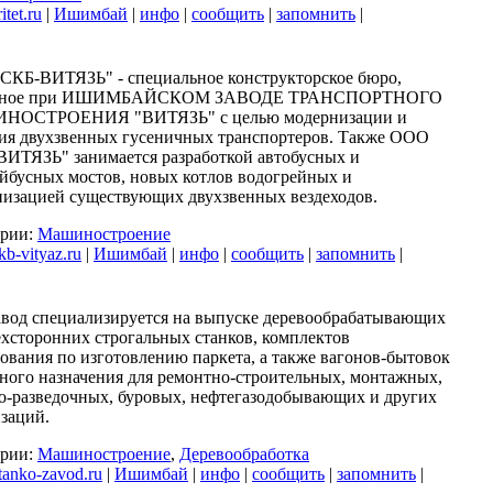
itet.ru
|
Ишимбай
|
инфо
|
сообщить
|
запомнить
|
СКБ-ВИТЯЗЬ" - специальное конструкторское бюро,
анное при ИШИМБАЙСКОМ ЗАВОДЕ ТРАНСПОРТНОГО
ОСТРОЕНИЯ "ВИТЯЗЬ" с целью модернизации и
ия двухзвенных гусеничных транспортеров. Также ООО
ИТЯЗЬ" занимается разработкой автобусных и
йбусных мостов, новых котлов водогрейных и
изацией существующих двухзвенных вездеходов.
ории:
Машиностроение
b-vityaz.ru
|
Ишимбай
|
инфо
|
сообщить
|
запомнить
|
вод специализируется на выпуске деревообрабатывающих
хсторонних строгальных станков, комплектов
ования по изготовлению паркета, а также вагонов-бытовок
ного назначения для ремонтно-строительных, монтажных,
о-разведочных, буровых, нефтегазодобывающих и других
заций.
ории:
Машиностроение
,
Деревообработка
anko-zavod.ru
|
Ишимбай
|
инфо
|
сообщить
|
запомнить
|