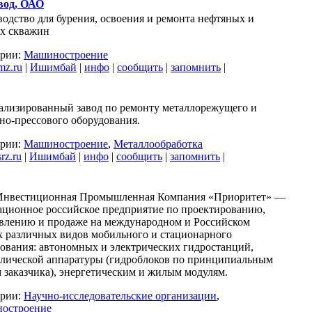
вод, ОАО
одство для бурения, освоения и ремонта нефтяных и
ых скважин
ории:
Машиностроение
mz.ru
|
Ишимбай
|
инфо
|
сообщить
|
запомнить
|
ализированный завод по ремонту металлорежущего и
но-прессового оборудования.
ории:
Машиностроение
,
Металлообработка
rz.ru
|
Ишимбай
|
инфо
|
сообщить
|
запомнить
|
нвестиционная Промышленная Компания «Приоритет» —
ционное российское предприятие по проектированию,
влению и продаже на международном и Российском
 различных видов мобильного и стационарного
ования: автономных и электрических гидростанций,
влической аппаратуры (гидроблоков по принципиальным
 заказчика), энергетическим и жилым модулям.
ории:
Научно-исследовательские организации
,
остроение