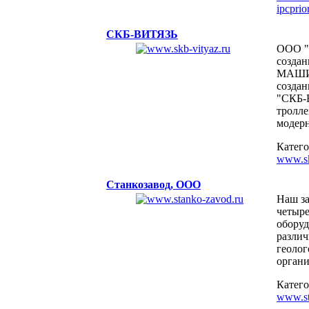
ipcprior
СКБ-ВИТЯЗЬ
ООО "
созд
МАШИН
создан
"СКБ-В
тролле
модерн
Катег
www.sk
Станкозавод, ООО
Наш за
четыре
оборуд
различ
геолог
органи
Катег
www.st