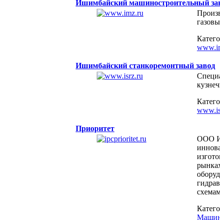
Ишимбайский машиностроительный за
Произв
газов
Катег
www.i
Ишимбайский станкоремонтный завод
Специ
кузнеч
Катег
www.is
Приоритет
ООО И
иннова
изгото
рынках
оборуд
гидра
схемам
Катег
Машин