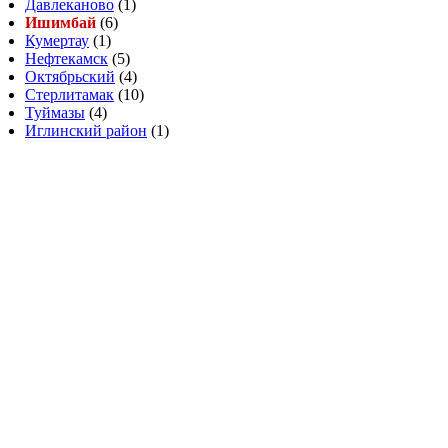
Давлеканово
(1)
Ишимбай
(6)
Кумертау
(1)
Нефтекамск
(5)
Октябрьский
(4)
Стерлитамак
(10)
Туймазы
(4)
Иглинский район
(1)