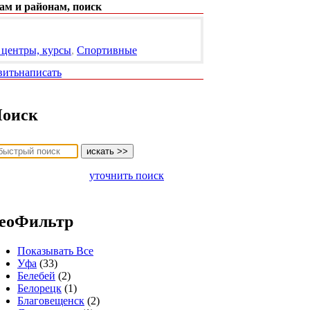
ам и районам, поиск
 центры, курсы
,
Спортивные
вить
написать
оиск
уточнить поиск
еоФильтр
Показывать Все
Уфа
(33)
Белебей
(2)
Белорецк
(1)
Благовещенск
(2)