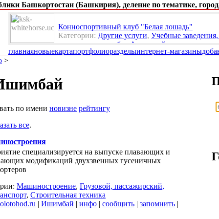
ублики Башкортостан (Башкирия), деление по тематике, город
Конноспортивный клуб "Белая лошадь"
Категории:
Другие услуги
,
Учебные заведения,
организации, клубы
,
Активный отдых, туризм
главная
новые
карта
портфолио
разделы
интернет-магазины
доба
о
>
П
 Ишимбай
овать по имени
новизне
рейтингу
азать все
.
шиностроения
иятие специализируется на выпуске плавающих и
Г
вающих модификаций двухзвенных гусеничных
ортеров
ории:
Машиностроение
,
Грузовой, пассажирский,
анспорт
,
Строительная техника
lotohod.ru
|
Ишимбай
|
инфо
|
сообщить
|
запомнить
|