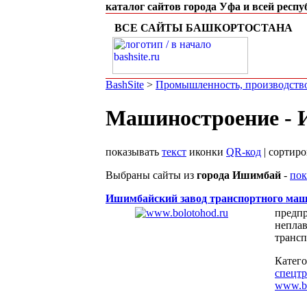
каталог сайтов города Уфа и всей респ
ВСЕ САЙТЫ БАШКОРТОСТАНА
BashSite
>
Промышленность, производств
Машиностроение -
показывать
текст
иконки
QR-код
| сортир
Выбраны сайты из
города Ишимбай
-
пок
Ишимбайский завод транспортного ма
предпр
непла
трансп
Катег
спецтр
www.bo