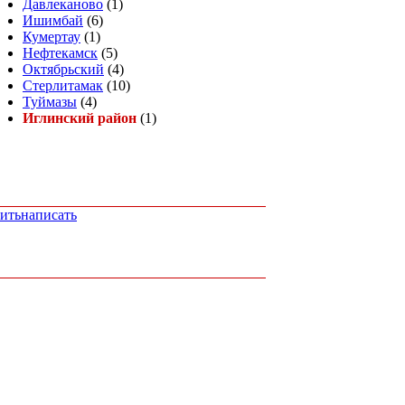
Давлеканово
(1)
Ишимбай
(6)
Кумертау
(1)
Нефтекамск
(5)
Октябрьский
(4)
Стерлитамак
(10)
Туймазы
(4)
Иглинский район
(1)
ить
написать