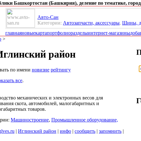
ублики Башкортостан (Башкирия), деление по тематике, город
Авто-Сан
Категории:
Автозапчасти, аксессуары
,
Шины, д
главная
новые
карта
портфолио
разделы
интернет-магазины
доба
о
>
П
Иглинский район
овать по имени
новизне
рейтингу
оказать все
.
одство механических и электронных весов для
Г
вания скота, автомобилей, малогабаритных и
габаритных товаров.
ории:
Машиностроение
,
Промышленное оборудование,
lves.ru
|
Иглинский район
|
инфо
|
сообщить
|
запомнить
|