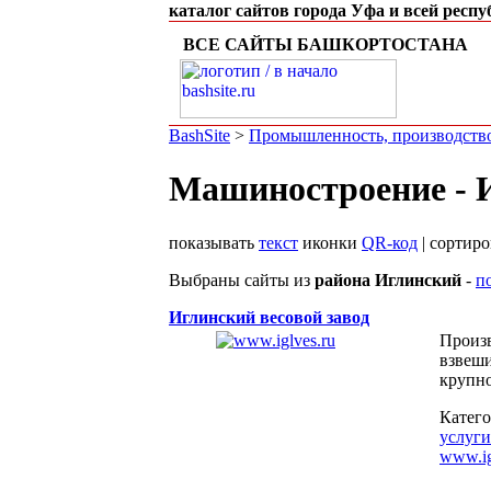
каталог сайтов города Уфа и всей респ
ВСЕ САЙТЫ БАШКОРТОСТАНА
BashSite
>
Промышленность, производств
Машиностроение - 
показывать
текст
иконки
QR-код
| сортир
Выбраны сайты из
района Иглинский
-
п
Иглинский весовой завод
Произв
взвеши
крупно
Катег
услуги
www.ig