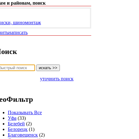
ам и районам, поиск
иски, шиномонтаж
вить
написать
оиск
уточнить поиск
еоФильтр
Показывать Все
Уфа
(33)
Белебей
(2)
Белорецк
(1)
Благовещенск
(2)