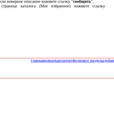
или неверное описание нажмите ссылку "
сообщить
".
странице каталога (Мое избранное) нажмите ссылку
главная
новые
карта
портфолио
все разделы
добав