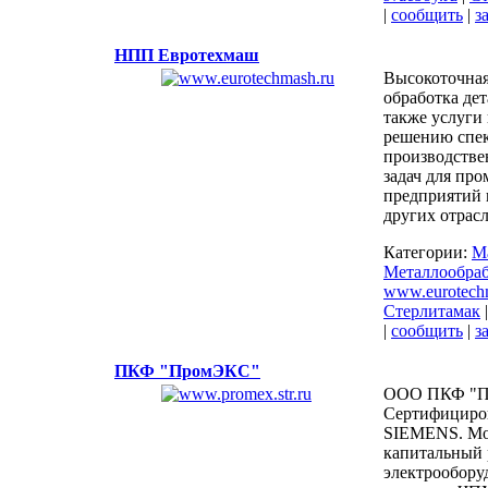
|
сообщить
|
з
НПП Евротехмаш
Высокоточная
обработка дет
также услуги
решению спе
производстве
задач для пр
предприятий 
других отрасл
Категории:
М
Металлообраб
www.eurotech
Стерлитамак
|
сообщить
|
з
ПКФ "ПромЭКС"
ООО ПКФ "
Сертифициро
SIEMENS. Мо
капитальный 
электрообору