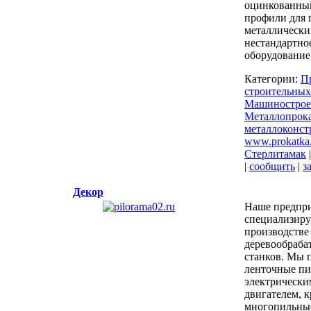
оцинкованны
профили для 
металлически
нестандартно
оборудование
Категории:
П
строительных
Машинострое
Металлопрока
металлоконст
www.prokatka.s
Стерлитамак
|
сообщить
|
з
Декор
Наше предпр
специализиру
производстве
деревообраб
станков. Мы 
ленточные пи
электрически
двигателем, 
многопильные