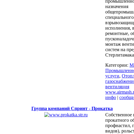
промышленно
назначения
общепромышл
специального 
взрывозащищ
исполнения, 
ремонтные, о
пусконаладоч
монтаж вент
систем на пр
Стерлитамака
Категории:
М
Промышленно
услуги
,
Отопл
газоснабжени
вентиляция
www.airmash.
инфо
|
сообщ
Группа компаний Спринт - Прокатка
Собственное 
прокатного о
профнастил, 
видов), рольс