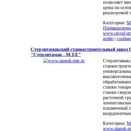
позволяет ми
цены на осно
реализуемой 
Категории:
М
Промышленна
www.otvod-str
инфо
|
сообщ
Стерлитамакский станкостроительный завод
"Стерлитамак - М.Т.Е"
Стерлитамак
станкостроите
универсальны
высокоточны
обрабатываю
станки токар
станки сверл
расточной гр
хонинговальн
плазменный с
координатны
Категории:
М
www.stanok-mt