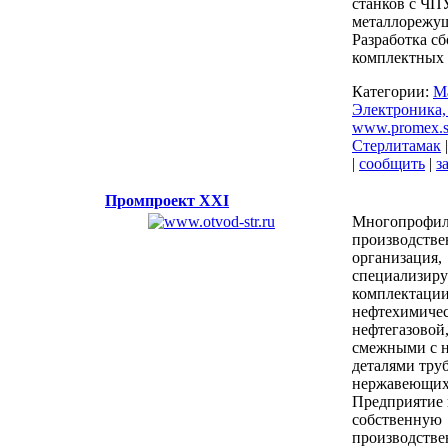
станков с ЧП
металлорежущ
Разработка сб
комплектных 
Категории:
М
Электроника,
www.promex.st
Стерлитамак
|
сообщить
|
з
Промпроект XXI
Многопрофил
производстве
организация,
специализиру
комплектации
нефтехимичес
нефтегазовой
смежными с н
деталями тру
нержавеющих 
Предприятие 
собственную
производстве