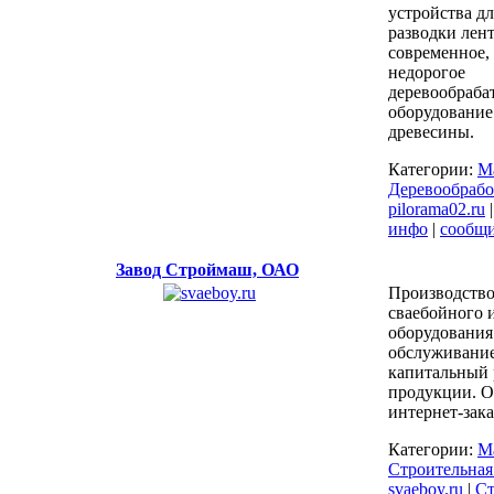
устройства дл
разводки лен
современное,
недорогое
деревообраб
оборудование
древесины.
Категории:
М
Деревообрабо
pilorama02.ru
инфо
|
сообщ
Завод Строймаш, ОАО
Производство
сваебойного 
оборудования
обслуживание
капитальный 
продукции. 
интернет-зака
Категории:
М
Строительная
svaeboy.ru
|
Ст