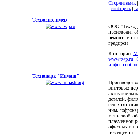
Стерлитамак
|
сообщить
|
з
Техводполимер
ООО "Техвод
производит о
ремонта и ст
градирен
Категории:
М
www.twp.ru
|
инфо
|
сообщ
Технопарк "Инмаш"
Производств
винтовых пер
автомобильны
деталей, филь
сельхозтехник
ним, гофрока
металлообраб
плазменной р
офисных и п
помещений