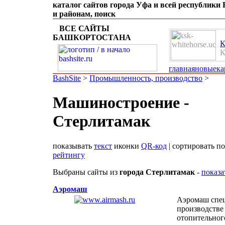
каталог сайтов города Уфа и всей республики
и районам, поиск
ВСЕ САЙТЫ
БАШКОРТОСТАНА
К
К
к
главная
новые
ка
туризм
BashSite
>
Промышленность, производство
>
Машиностроение -
Стерлитамак
показывать
текст
иконки
QR-код
| сортировать п
рейтингу
Выбраны сайты из
города Стерлитамак
-
показа
Аэромаш
Аэромаш спец
производстве
отопительног